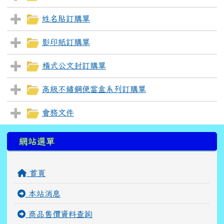
姓名貼訂購單
影印紙訂購單
橫式公文封訂購單
高級不鏽鋼便當盒系列訂購單
會務文件
左邊區域內容
網站選單
首頁
本站消息
商品售價資料查詢