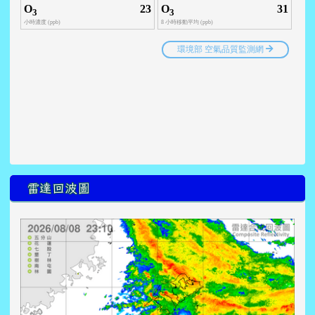
雷達回波圖