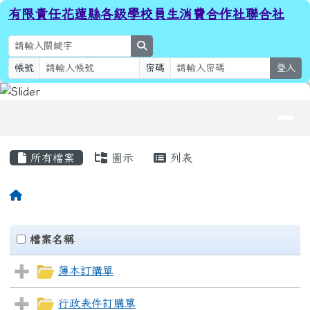
有限責任花蓮縣各級學校員生消費
跳至主內容區
有限責任花蓮縣各級學校員生消費合作社聯合社
search
帳號
密碼
登入
導覽列
頁尾區域
主內容區域
所有檔案
圖示
列表
回首頁
Files List
clickAll
檔案名稱
簿本訂購單
行政表件訂購單