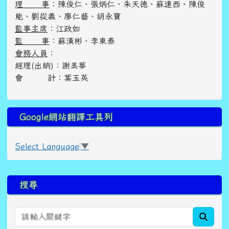
理 事
：陳俊仁、張炳仁、朱天德、蘇連西、陳俊
能、劉從義、廖仁藝、胡永寶
監事主席
：江政如
監 事
：蘇漢彬、李東泰
會務人員
：
經理(出納)：謝美華
會 計：葉玉英
Google網站翻譯工具列
Select Language
▼
右邊區域內容
搜尋
searc