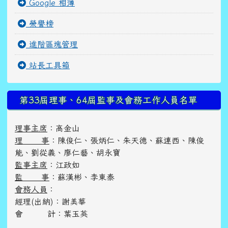
Google 相簿
榮譽榜
進階區塊管理
站長工具箱
第33屆理事、64屆監事及會務工作人員名單
理事主席
：高金山
理 事
：陳俊仁、張炳仁、朱天德、蘇連西、陳俊
能、劉從義、廖仁藝、胡永寶
監事主席
：江政如
監 事
：蘇漢彬、李東泰
會務人員
：
經理(出納)：謝美華
會 計：葉玉英