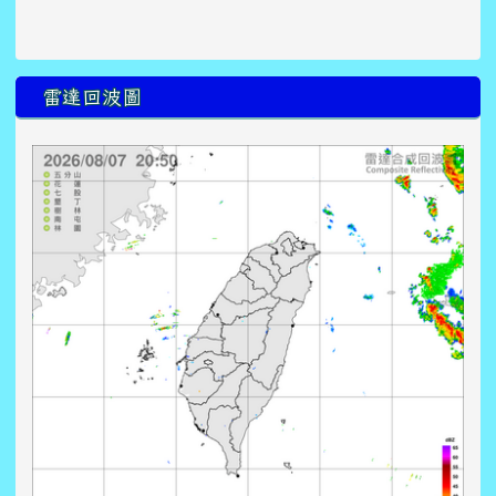
雷達回波圖