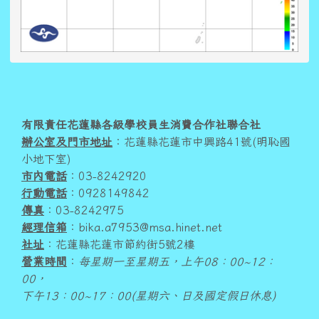
頁尾區域內容
有限責任花蓮縣各級學校員生消費合作社聯合社
辦公室及門市地址
：花蓮縣花蓮市中興路41號(明恥國
小地下室)
市內電話
：03-8242920
行動電話
：0928149842
傳真
：03-8242975
經理信箱
：bika.a7953@msa.hinet.net
社址
：花蓮縣花蓮市節約街5號2樓
營業時間
：
每星期一至星期五，上午08：00~12：
00，
下午13：00~17：00(星期六、日及國定假日休息)